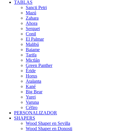
TABLAS
Sancti Petri
Mazú
Zahara
Ahora
Serquet
Conil
El Palmar
Malibú
Baiame
Tarifa
Mictlán
Green Panther
Éride
Horus
Atalanta
Kané
Big Bear
Yurei
Varuna
Céfiro
PERSONALIZADOR
SHAPERS
Wood Shaper en Sevilla
Wood Shaper en Donosti