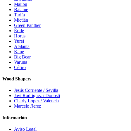
Malibu
Baiame
Tarifa
Mictlán
Green Panther
Éride
Horus
Yurei
Atalanta
Kané
Big Bear
Varuna
Céfiro
Wood Shapers
Jesús Corriente / Sevilla
Javi Rodriguez / Donosti
Charly Lopez / Valencia
Marcelo /Jerez
Información
Aviso Legal