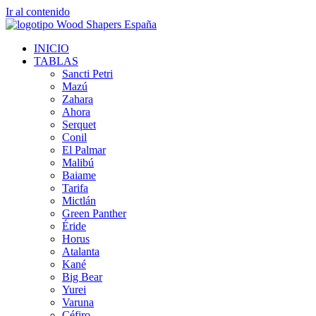
Ir al contenido
INICIO
TABLAS
Sancti Petri
Mazú
Zahara
Ahora
Serquet
Conil
El Palmar
Malibú
Baiame
Tarifa
Mictlán
Green Panther
Éride
Horus
Atalanta
Kané
Big Bear
Yurei
Varuna
Céfiro