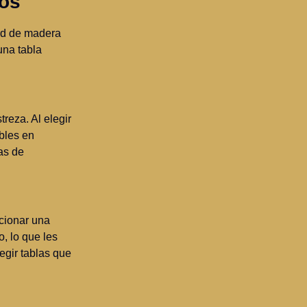
ños
ard de madera
una tabla
reza. Al elegir
bles en
as de
ccionar una
, lo que les
egir tablas que