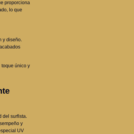
que proporciona
ado, lo que
n y diseño.
y acabados
 toque único y
nte
del surfista.
desempeño y
especial UV