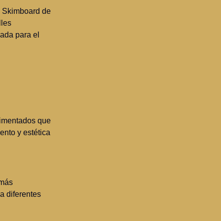
de Skimboard de
lles
ada para el
erimentados que
ento y estética
 más
a diferentes