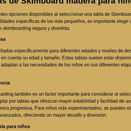
las de Skimboard madera para ni
entes opciones disponibles al seleccionar una tabla de Skimbo
lidades específicas de los más pequeños, es importante elegir 
 skimboarding segura y divertida.
des
adas específicamente para diferentes edades y niveles de dest
r en cuenta su edad y tamaño. Estas tablas suelen estar disponi
e adaptan a las necesidades de los niños en sus diferentes etap
encia
oarding también es un factor importante para considerar al sele
tar por tablas que ofrezcan mayor estabilidad y facilidad de uso
anera progresiva. Para niños más experimentados, se pueden el
avanzados, ofreciendo un mayor desafío y diversión.
bla para niños