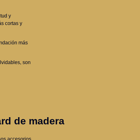
tud y
s cortas y
endación más
lvidables, son
ard de madera
rsos accesorios