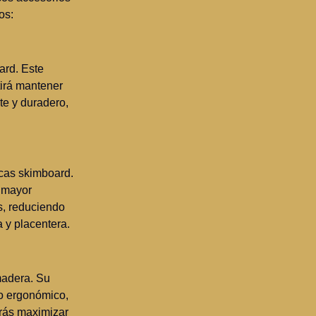
os:
ard. Este
tirá mantener
nte y duradero,
icas skimboard.
e mayor
os, reduciendo
 y placentera.
madera. Su
ño ergonómico,
drás maximizar