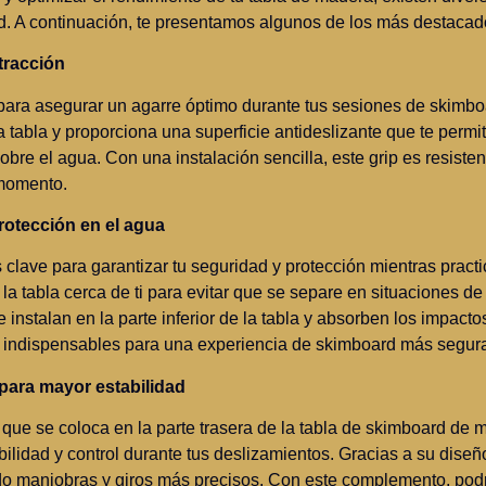
d. A continuación, te presentamos algunos de los más destacad
 tracción
l para asegurar un agarre óptimo durante tus sesiones de skimbo
a tabla y proporciona una superficie antideslizante que te permi
sobre el agua. Con una instalación sencilla, este grip es resiste
 momento.
rotección en el agua
clave para garantizar tu seguridad y protección mientras pract
 la tabla cerca de ti para evitar que se separe en situaciones d
 instalan en la parte inferior de la tabla y absorben los impact
n indispensables para una experiencia de skimboard más segura
para mayor estabilidad
 que se coloca en la parte trasera de la tabla de skimboard de 
bilidad y control durante tus deslizamientos. Gracias a su dise
ando maniobras y giros más precisos. Con este complemento, po