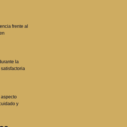
encia frente al
 en
durante la
satisfactoria
n aspecto
 cuidado y