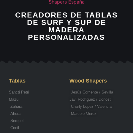
CREADORES DE TABLAS
DE SURF Y SUP DE
MADERA
PERSONALIZADAS
Tablas
Wood Shapers
Sancti Petri
Jesús Corriente / Sevilla
Mazú
Javi Rodriguez / Donosti
Zahara
Charly Lopez / Valencia
Ahora
Marcelo /Jerez
Serquet
Conil