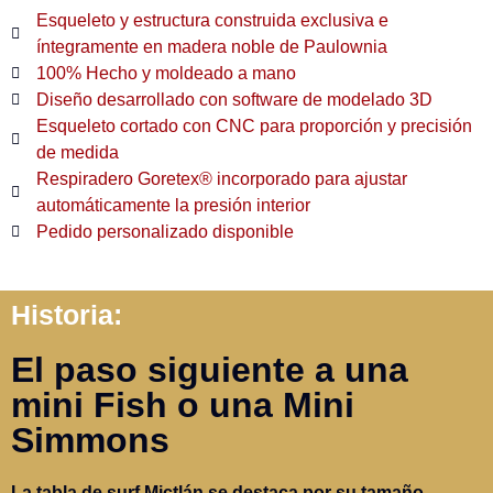
Esqueleto y estructura construida exclusiva e
íntegramente en madera noble de Paulownia
100% Hecho y moldeado a mano
Diseño desarrollado con software de modelado 3D
Esqueleto cortado con CNC para proporción y precisión
de medida
Respiradero Goretex® incorporado para ajustar
automáticamente la presión interior
Pedido personalizado disponible
Historia:
El paso siguiente a una
mini Fish o una Mini
Simmons
La tabla de surf Mictlán se destaca por su tamaño