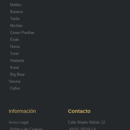
Malibu
Baiame
Tarifa
Mictlán
Green Panther
Éride
Horus
Yurei
Atalanta
Kané
Big Bear
Varuna
Céfiro
Información
Contacto
Aviso Legal
Calle Madre Ráfols 12
Política de Cookies
41011 SEVILLA