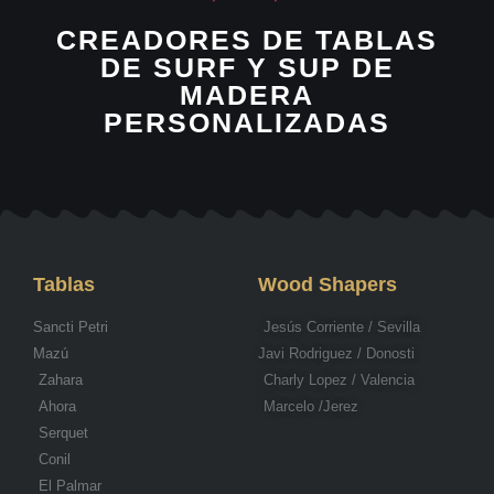
CREADORES DE TABLAS
DE SURF Y SUP DE
MADERA
PERSONALIZADAS
Tablas
Wood Shapers
Sancti Petri
Jesús Corriente / Sevilla
Mazú
Javi Rodriguez / Donosti
Zahara
Charly Lopez / Valencia
Ahora
Marcelo /Jerez
Serquet
Conil
El Palmar