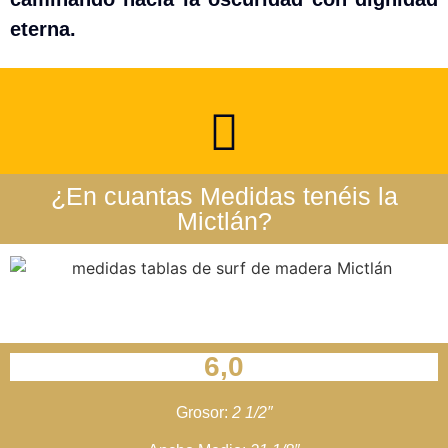
eterna.
¿En cuantas Medidas tenéis la
Mictlán?
Siete Mares, la más versátil
6,0
Grosor:
2 1/2″