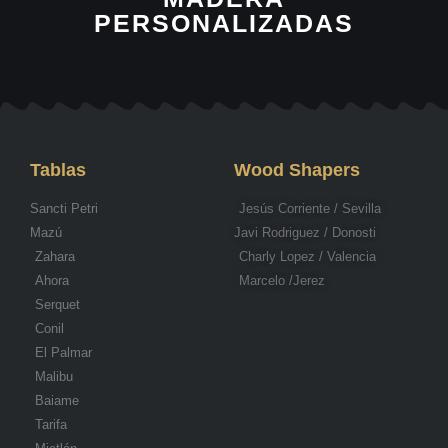
PERSONALIZADAS
Tablas
Wood Shapers
Sancti Petri
Jesús Corriente / Sevilla
Mazú
Javi Rodriguez / Donosti
Zahara
Charly Lopez / Valencia
Ahora
Marcelo /Jerez
Serquet
Conil
El Palmar
Malibu
Baiame
Tarifa