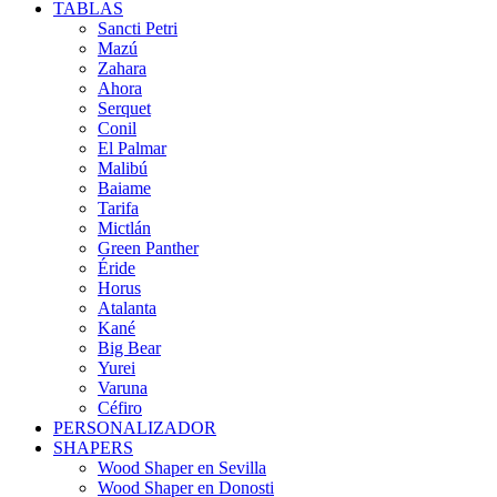
TABLAS
Sancti Petri
Mazú
Zahara
Ahora
Serquet
Conil
El Palmar
Malibú
Baiame
Tarifa
Mictlán
Green Panther
Éride
Horus
Atalanta
Kané
Big Bear
Yurei
Varuna
Céfiro
PERSONALIZADOR
SHAPERS
Wood Shaper en Sevilla
Wood Shaper en Donosti