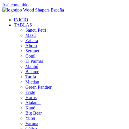
Ir al contenido
INICIO
TABLAS
Sancti Petri
Mazú
Zahara
Ahora
Serquet
Conil
El Palmar
Malibú
Baiame
Tarifa
Mictlán
Green Panther
Éride
Horus
Atalanta
Kané
Big Bear
Yurei
Varuna
Céfiro