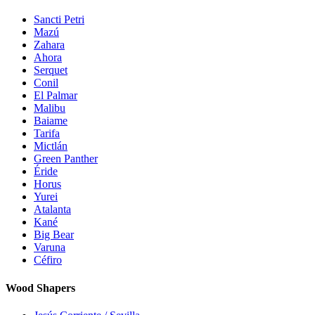
Sancti Petri
Mazú
Zahara
Ahora
Serquet
Conil
El Palmar
Malibu
Baiame
Tarifa
Mictlán
Green Panther
Éride
Horus
Yurei
Atalanta
Kané
Big Bear
Varuna
Céfiro
Wood Shapers