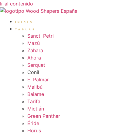
Ir al contenido
INICIO
TABLAS
Sancti Petri
Mazú
Zahara
Ahora
Serquet
Conil
El Palmar
Malibú
Baiame
Tarifa
Mictlán
Green Panther
Éride
Horus