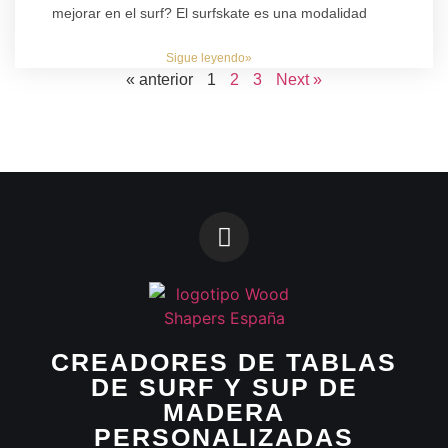
mejorar en el surf? El surfskate es una modalidad
Sigue leyendo»
« anterior
1
2
3
Next »
CREADORES DE TABLAS
DE SURF Y SUP DE
MADERA
PERSONALIZADAS