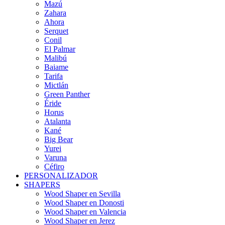
Mazú
Zahara
Ahora
Serquet
Conil
El Palmar
Malibú
Baiame
Tarifa
Mictlán
Green Panther
Éride
Horus
Atalanta
Kané
Big Bear
Yurei
Varuna
Céfiro
PERSONALIZADOR
SHAPERS
Wood Shaper en Sevilla
Wood Shaper en Donosti
Wood Shaper en Valencia
Wood Shaper en Jerez