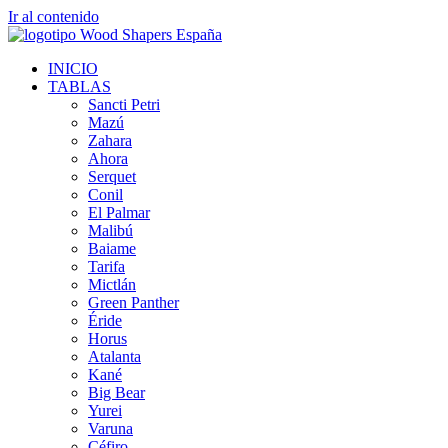
Ir al contenido
INICIO
TABLAS
Sancti Petri
Mazú
Zahara
Ahora
Serquet
Conil
El Palmar
Malibú
Baiame
Tarifa
Mictlán
Green Panther
Éride
Horus
Atalanta
Kané
Big Bear
Yurei
Varuna
Céfiro