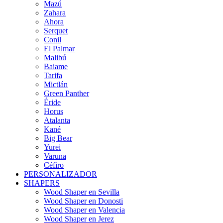
Mazú
Zahara
Ahora
Serquet
Conil
El Palmar
Malibú
Baiame
Tarifa
Mictlán
Green Panther
Éride
Horus
Atalanta
Kané
Big Bear
Yurei
Varuna
Céfiro
PERSONALIZADOR
SHAPERS
Wood Shaper en Sevilla
Wood Shaper en Donosti
Wood Shaper en Valencia
Wood Shaper en Jerez