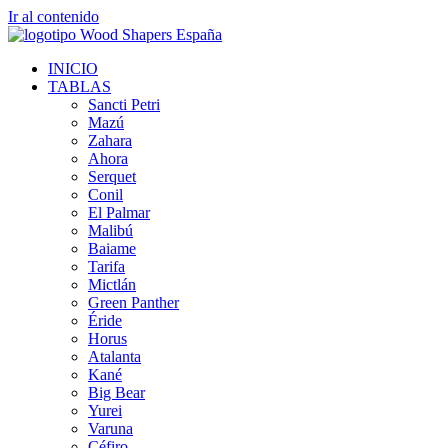
Ir al contenido
INICIO
TABLAS
Sancti Petri
Mazú
Zahara
Ahora
Serquet
Conil
El Palmar
Malibú
Baiame
Tarifa
Mictlán
Green Panther
Éride
Horus
Atalanta
Kané
Big Bear
Yurei
Varuna
Céfiro