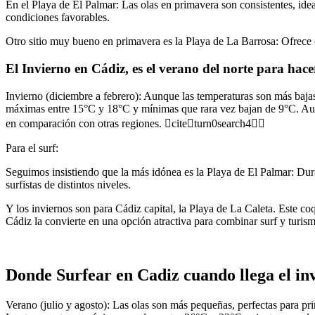
En el Playa de El Palmar: Las olas en primavera son consistentes, idea
condiciones favorables.
Otro sitio muy bueno en primavera es la Playa de La Barrosa: Ofrece o
El Invierno en Cádiz, es el verano del norte para hace
Invierno (diciembre a febrero): Aunque las temperaturas son más bajas,
máximas entre 15°C y 18°C y mínimas que rara vez bajan de 9°C. Aunqu
en comparación con otras regiones. citeturn0search4
Para el surf:
Seguimos insistiendo que la más idónea es la Playa de El Palmar: Duran
surfistas de distintos niveles.
Y los inviernos son para Cádiz capital, la Playa de La Caleta. Este co
Cádiz la convierte en una opción atractiva para combinar surf y turism
Donde Surfear en Cadiz cuando llega el in
Verano (julio y agosto): Las olas son más pequeñas, perfectas para pri